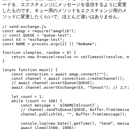
ードを、エクスチェンジにメッセージを送信するように変更
したものです。キュー用のメソッドをエクスチェンジ用のメ
ソッドに変更したくらいで、ほとんど違いはありません。
// send-exchange.js
const
 amqp 
=
require
(
"amqplib"
)
;
// const QUEUE = "queue-test";
const
EX
=
"exchange-test"
;
const
NAME
=
 process
.
argv
[
2
]
||
"NoName"
;
function
sleep
(
ms
,
 random 
=
0
)
{
return
new
Promise
(
resolve
=>
setTimeout
(
resolve
,
 m
}
(
async
function
main
(
)
{
const
 connection 
=
await
 amqp
.
connect
(
""
)
;
const
 channel 
=
await
 connection
.
createChannel
(
)
;
// await channel.assertQueue(QUEUE);
await
 channel
.
assertExchange
(
EX
,
"fanout"
)
;
// エ
let
 count 
=
1
;
while
(
count 
<=
100
)
{
const
 message 
=
`
${
NAME
}
${
count
}
`
;
// channel.sendToQueue(QUEUE, Buffer.from(messa
        channel
.
publish
(
EX
,
""
,
 Buffer
.
from
(
message
)
)
;
        console
.
log
(
new
Date
(
)
.
getTime
(
)
,
"Send"
,
 messa
await
sleep
(
1500
,
1000
)
;