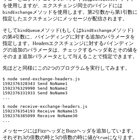
を使用しますが、エクスチェンジ同士のバインドには
メソッドを使用します。第2引数から第1引数に
bindExchange
指定したエクスチェンジにメッセージが配信されます。
そして
メソッド(もしくは
メソッド)
bindQueue
bindExchange
の第4引数に、バインディングに対する追加のパラメータを
指定します。Headersエクスチェンジに対するバインディン
グの追加のパラメータは、チェックするヘッダ名とその値を
そのまま追加パラメータとして与えることで指定できます。
先ほどと同様にこの2つのプログラムを実行してみます。
$ node send-exchange-headers.js

1592376328343 Send NoName1

1592376329990 Send NoName2

1592376331933 Send NoName3

...
$ node receive-exchange-headers.js

1592376354193 Receive NoName15

1592376385099 Receive NoName30

...
メッセージにはFizzヘッダとBuzzヘッダを追加しています。
それぞれ3の倍数の時と5の倍数の時に値が
になります。
true