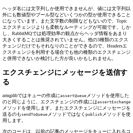
ヘッダ名には文字列しか使用できませんが、値には文字列以
外にも数値型やブール型などいくつかの型が使用できること
になっています。また文字数の制限などもないので、Topic
エクスチェンジよりも柔軟なルーティングが可能です。しか
し、RabbitMQでは処理効率の観点からヘッダ情報をあまり
大きくすることは推奨されていません。他の3種類のエクス
チェンジだけでもそれなりのことができるので、Headersエ
クスチェンジを利用する場合でも他の種類のエクスチェンジ
と併用できないか検討した方が良いかもしれません。
エクスチェンジにメッセージを送信す
る
amqplibではキューの作成に
メソッドを使用した
assertQueue
のと同じように、エクスチェンジの作成には
assertExchange
メソッドを使用します。またエクスチェンジにメッセージを
送るのも
メソッドではなく
メソッドを使
sendToQueue
publish
用します。
次のコードは、以前の記事のメッセージをキューに入れるコ