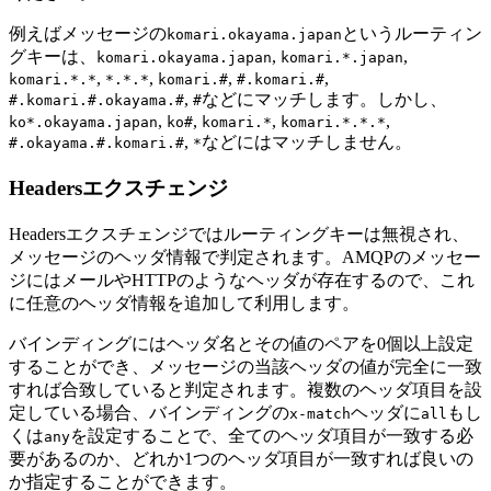
例えばメッセージの
というルーティン
komari.okayama.japan
グキーは、
,
,
komari.okayama.japan
komari.*.japan
,
,
,
,
komari.*.*
*.*.*
komari.#
#.komari.#
,
などにマッチします。しかし、
#.komari.#.okayama.#
#
,
,
,
,
ko*.okayama.japan
ko#
komari.*
komari.*.*.*
,
などにはマッチしません。
#.okayama.#.komari.#
*
Headersエクスチェンジ
Headersエクスチェンジではルーティングキーは無視され、
メッセージのヘッダ情報で判定されます。AMQPのメッセー
ジにはメールやHTTPのようなヘッダが存在するので、これ
に任意のヘッダ情報を追加して利用します。
バインディングにはヘッダ名とその値のペアを0個以上設定
することができ、メッセージの当該ヘッダの値が完全に一致
すれば合致していると判定されます。複数のヘッダ項目を設
定している場合、バインディングの
ヘッダに
もし
x-match
all
くは
を設定することで、全てのヘッダ項目が一致する必
any
要があるのか、どれか1つのヘッダ項目が一致すれば良いの
か指定することができます。