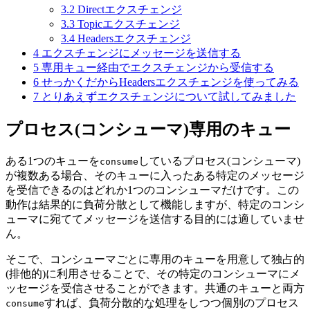
3.2
Directエクスチェンジ
3.3
Topicエクスチェンジ
3.4
Headersエクスチェンジ
4
エクスチェンジにメッセージを送信する
5
専用キュー経由でエクスチェンジから受信する
6
せっかくだからHeadersエクスチェンジを使ってみる
7
とりあえずエクスチェンジについて試してみました
プロセス(コンシューマ)専用のキュー
ある1つのキューを
しているプロセス(コンシューマ)
consume
が複数ある場合、そのキューに入ったある特定のメッセージ
を受信できるのはどれか1つのコンシューマだけです。この
動作は結果的に負荷分散として機能しますが、特定のコンシ
ューマに宛ててメッセージを送信する目的には適していませ
ん。
そこで、コンシューマごとに専用のキューを用意して独占的
(排他的)に利用させることで、その特定のコンシューマにメ
ッセージを受信させることができます。共通のキューと両方
すれば、負荷分散的な処理をしつつ個別のプロセス
consume