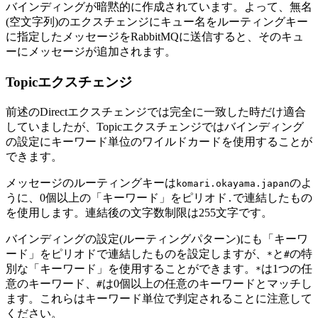
バインディングが暗黙的に作成されています。よって、無名
(空文字列)のエクスチェンジにキュー名をルーティングキー
に指定したメッセージをRabbitMQに送信すると、そのキュ
ーにメッセージが追加されます。
Topicエクスチェンジ
前述のDirectエクスチェンジでは完全に一致した時だけ適合
していましたが、Topicエクスチェンジではバインディング
の設定にキーワード単位のワイルドカードを使用することが
できます。
メッセージのルーティングキーは
のよ
komari.okayama.japan
うに、0個以上の「キーワード」をピリオド
で連結したもの
.
を使用します。連結後の文字数制限は255文字です。
バインディングの設定(ルーティングパターン)にも「キーワ
ード」をピリオドで連結したものを設定しますが、
と
の特
*
#
別な「キーワード」を使用することができます。
は1つの任
*
意のキーワード、
は0個以上の任意のキーワードとマッチし
#
ます。これらはキーワード単位で判定されることに注意して
ください。