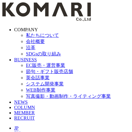
COMPANY
私たちについて
会社概要
沿革
SDGsの取り組み
BUSINESS
EC販売・運営事業
節句・ギフト販売店舗
英会話事業
システム開発事業
WEB制作事業
写真撮影・動画制作・ライティング事業
NEWS
COLUMN
MEMBER
RECRUIT
JP