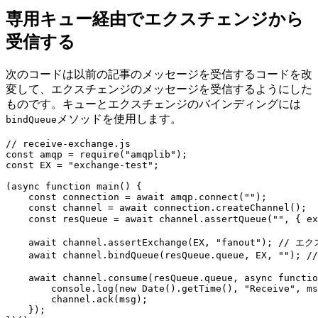
専用キュー経由でエクスチェンジから
受信する
次のコードは以前の記事のメッセージを受信するコードを改
変して、エクスチェンジのメッセージを受信するようにした
ものです。キューとエクスチェンジのバインディングには
メソッドを使用します。
bindQueue
// receive-exchange.js
const
 amqp 
=
require
(
"amqplib"
)
;
const
EX
=
"exchange-test"
;
(
async
function
main
(
)
{
const
 connection 
=
await
 amqp
.
connect
(
""
)
;
const
 channel 
=
await
 connection
.
createChannel
(
)
;
const
 resQueue 
=
await
 channel
.
assertQueue
(
""
,
{
ex
await
 channel
.
assertExchange
(
EX
,
"fanout"
)
;
// エ
await
 channel
.
bindQueue
(
resQueue
.
queue
,
EX
,
""
)
;
/
await
 channel
.
consume
(
resQueue
.
queue
,
async
functio
        console
.
log
(
new
Date
(
)
.
getTime
(
)
,
"Receive"
,
 ms
        channel
.
ack
(
msg
)
;
}
)
;