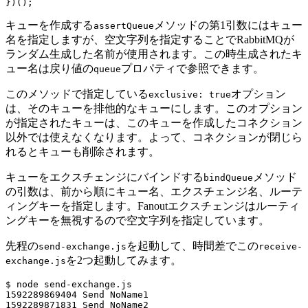
}
)
(
)
;
キューを作成する
メソッドの第1引数にはキュー
assertQueue
名を指定しますが、空文字列を指定することでRabbitMQが
ランダム生成した名前が使用されます。この時生成されたキ
ュー名は戻り値の
プロパティで参照できます。
queue
このメソッドで指定している
オプション
exclusive: true
は、そのキューを排他的なキューにします。このオプション
が指定されたキューは、このキューを作成したコネクション
以外では使えなくなります。よって、コネクションが閉じら
れるとキューも削除されます。
キューをエクスチェンジにバインドする
メソッド
bindQueue
の引数は、前から順にキュー名、エクスチェンジ名、ルーテ
ィングキーを指定します。Fanoutエクスチェンジはルーティ
ングキーを無視するので空文字列を指定しています。
先程の
を起動して、時間差でこの
send-exchange.js
receive-
を2つ起動してみます。
exchange.js
$ node send-exchange.js

1592289869404 Send NoName1

1592289871831 Send NoName2
