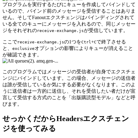
プログラムを実行するたびにキューを作成してバインドして
いるので、バインド前のメッセージを受信することはありま
せん。そしてFanoutエクスチェンジはバインディングされて
いる全てのキューにメッセージを入れるので、同じメッセー
ジをそれぞれの
が受信しています。
receive-exchange.js
ここで
の1つを
+
で終了させる
receive-exchange.js
Ctrl
C
と、
オプションの影響によりキューが消えること
exclusive
が確認できます。
このプログラムではメッセージの受信者が自身でエクスチェ
ンジにバインドしています。この場合、メッセージの送信者
は誰が受信しているか気にする必要がなくなります。このよ
うに送信者は一方的に送信し、それを受信したい者だけが宣
言して受信する方式のことを「出版購読型モデル」などと呼
びます。
せっかくだからHeadersエクスチェン
ジを使ってみる