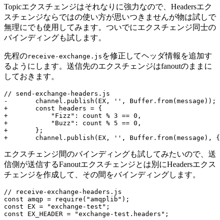
Topicエクスチェンジはそれなりに強力なので、Headersエク
スチェンジならではの使い方が思いつきませんが物は試しで
無理にでも使用してみます。ついでにエクスチェンジ同士の
バインディングも試します。
先程の
を修正してヘッダ情報を追加す
receive-exchange.js
るようにします。送信先のエクスチェンジはfanoutのままに
しておきます。
// send-exchange-headers.js
-
       channel
.
publish
(
EX
,
''
,
 Buffer
.
from
(
message
)
)
;
+
const
 headers 
=
{
+
"Fizz"
:
 count 
%
3
==
0
,
+
"Buzz"
:
 count 
%
5
==
0
,
+
}
;
+
       channel
.
publish
(
EX
,
''
,
 Buffer
.
from
(
message
)
,
{
エクスチェンジ間のバインディングも試してみたいので、送
信側が送信するFanoutエクスチェンジとは別にHeadersエクス
チェンジを作成して、その間をバインディングします。
// receive-exchange-headers.js
const
 amqp 
=
require
(
"amqplib"
)
;
const
EX
=
"exchange-test"
;
const
EX_HEADER
=
"exchange-test.headers"
;