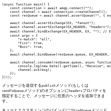
(
async
function
main
(
)
{
const
 connection 
=
await
 amqp
.
connect
(
""
)
;
const
 channel 
=
await
 connection
.
createChannel
(
)
;
const
 resQueue 
=
await
 channel
.
assertQueue
(
""
,
{
ex
await
 channel
.
assertExchange
(
EX
,
"fanout"
)
;
await
 channel
.
assertExchange
(
EX_HEADER
,
"headers"
)
;
await
 channel
.
bindExchange
(
EX_HEADER
,
EX
,
""
)
;
// 
const
 args 
=
{
"x-match"
:
"all"
,
"Fizz"
:
true
,
"Buzz"
:
true
,
}
;
await
 channel
.
bindQueue
(
resQueue
.
queue
,
EX_HEADER
,
await
 channel
.
consume
(
resQueue
.
queue
,
async
functio
        console
.
log
(
new
Date
(
)
.
getTime
(
)
,
"Receive"
,
 ms
        channel
.
ack
(
msg
)
;
}
)
;
}
)
(
)
;
メッセージを送信する
メソッド(もしくは
publish
メソッド)のオプションに
プロパティを
sendToQueue
headers
指定することで、メッセージに任意のヘッダを追加できま
す。
キューとエクスチェンジのバインドには
メソッド
bindQueue