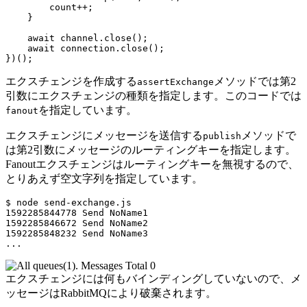
        count
++
;
}
await
 channel
.
close
(
)
;
await
 connection
.
close
(
)
;
}
)
(
)
;
エクスチェンジを作成する
メソッドでは第2
assertExchange
引数にエクスチェンジの種類を指定します。このコードでは
を指定しています。
fanout
エクスチェンジにメッセージを送信する
メソッドで
publish
は第2引数にメッセージのルーティングキーを指定します。
Fanoutエクスチェンジはルーティングキーを無視するので、
とりあえず空文字列を指定しています。
$ node send-exchange.js

1592285844778 Send NoName1

1592285846672 Send NoName2

1592285848232 Send NoName3

...
エクスチェンジには何もバインディングしていないので、メ
ッセージはRabbitMQにより破棄されます。