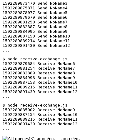
1592289873470 Send NoName3

1592289875871 Send NoName4

1592289878077 Send NoName5

1592289879679 Send NoName6

1592289881250 Send NoName7

1592289882887 Send NoName8

1592289884995 Send NoName9

1592289887150 Send NoName10

1592289889214 Send NoName11

1592289891430 Send NoName12

...
$ node receive-exchange.js

1592289879684 Receive NoName6

1592289881254 Receive NoName7

1592289882889 Receive NoName8

1592289884998 Receive NoName9

1592289887153 Receive NoName10

1592289889215 Receive NoName11

1592289891439 Receive NoName12

...
$ node receive-exchange.js

1592289885002 Receive NoName9

1592289887154 Receive NoName10

1592289889215 Receive NoName11

1592289891439 Receive NoName12

...