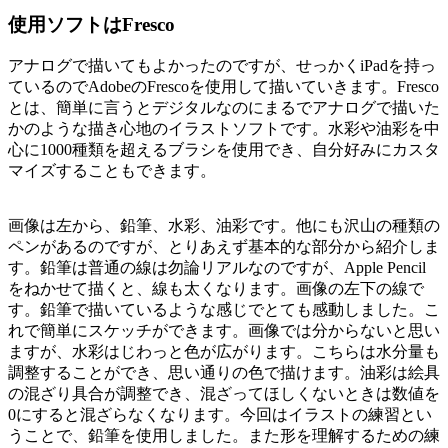
使用ソフトはFresco
アナログで描いてもよかったのですが、せっかくiPadを持っ
ているのでAdobeのFrescoを使用して描いていきます。Fresco
とは、簡単に言うとデジタルなのにまるでアナログで描いた
かのような描き心地のイラストソフトです。水彩や油彩を中
心に1000種類を超えるブラシを使用でき、自分好みにカスタ
マイズすることもできます。
画像は左から、鉛筆、水彩、油彩です。他にも沢山の種類の
ペンがあるのですが、とりあえず基本的な部分から紹介しま
す。鉛筆は普通の線は勿論リアルなのですが、Apple Pencil
をねかせて描くと、線も太くなります。画像の左下の線で
す。鉛筆で描いているような感じでとても感動しました。こ
れで簡単にスケッチができます。画像では分からないと思い
ますが、水彩はじわっと色が広がります。こちらは水分量も
調整することができ、思い通りの色で描けます。油彩は絵具
の混ざり具合が調整でき、混ざってほしくないときは数値を
0にすると混ざらなくなります。今回はイラストの練習とい
うことで、鉛筆を使用しました。また形を理解するための練