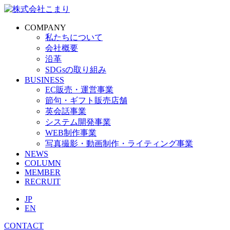
COMPANY
私たちについて
会社概要
沿革
SDGsの取り組み
BUSINESS
EC販売・運営事業
節句・ギフト販売店舗
英会話事業
システム開発事業
WEB制作事業
写真撮影・動画制作・ライティング事業
NEWS
COLUMN
MEMBER
RECRUIT
JP
EN
CONTACT