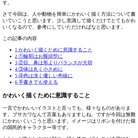
す。
さて今回は、人や動物を簡単にかわいく描く方法について書
いていこうと思います。少し意識して描くだけでとてもかわ
いくなるので、参考にしていただければなと思います。
この記事の内容
1
かわいく描くために意識すること
2
①輪郭はお饅頭型に
3
②目、鼻は形よりバランスが大切
4
③体は丸く小さめに
5
④色は淡く優しい色味に
6
手書きでも使える
かわいく描くために意識すること
一言でかわいいイラストと言っても、様々なものがありま
す。ブサカワなんて言葉もありますしね。ですが今回は無難
にかわいくいこうと思います。イメージはリボンを付けた猫
の国民的キャラクター等です。