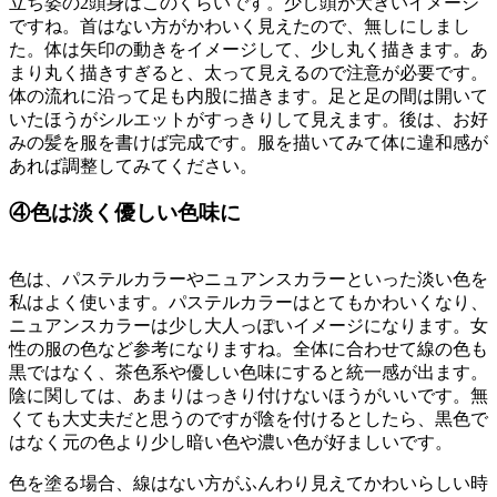
立ち姿の2頭身はこのくらいです。少し頭が大きいイメージ
ですね。首はない方がかわいく見えたので、無しにしまし
た。体は矢印の動きをイメージして、少し丸く描きます。あ
まり丸く描きすぎると、太って見えるので注意が必要です。
体の流れに沿って足も内股に描きます。足と足の間は開いて
いたほうがシルエットがすっきりして見えます。後は、お好
みの髪を服を書けば完成です。服を描いてみて体に違和感が
あれば調整してみてください。
④色は淡く優しい色味に
色は、パステルカラーやニュアンスカラーといった淡い色を
私はよく使います。パステルカラーはとてもかわいくなり、
ニュアンスカラーは少し大人っぽいイメージになります。女
性の服の色など参考になりますね。全体に合わせて線の色も
黒ではなく、茶色系や優しい色味にすると統一感が出ます。
陰に関しては、あまりはっきり付けないほうがいいです。無
くても大丈夫だと思うのですが陰を付けるとしたら、黒色で
はなく元の色より少し暗い色や濃い色が好ましいです。
色を塗る場合、線はない方がふんわり見えてかわいらしい時