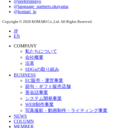
@preferningyo
@language_partners.okayama
@komari_jp
Copyright © 2026 KOMARI Co.,Ltd. All Rights Reserved.
JP
EN
COMPANY
私たちについて
会社概要
沿革
SDGsの取り組み
BUSINESS
EC販売・運営事業
節句・ギフト販売店舗
英会話事業
システム開発事業
WEB制作事業
写真撮影・動画制作・ライティング事業
NEWS
COLUMN
MEMBER