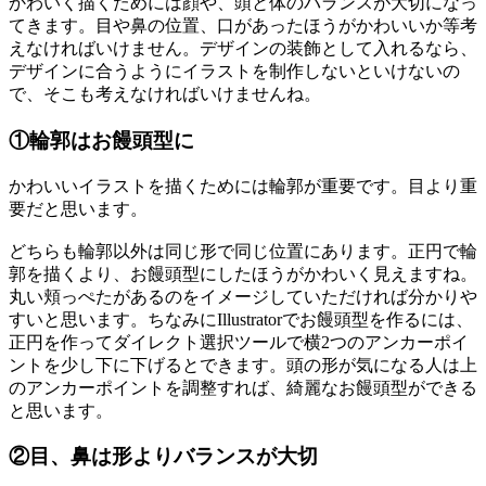
かわいく描くためには顔や、頭と体のバランスが大切になっ
てきます。目や鼻の位置、口があったほうがかわいいか等考
えなければいけません。デザインの装飾として入れるなら、
デザインに合うようにイラストを制作しないといけないの
で、そこも考えなければいけませんね。
①輪郭はお饅頭型に
かわいいイラストを描くためには輪郭が重要です。目より重
要だと思います。
どちらも輪郭以外は同じ形で同じ位置にあります。正円で輪
郭を描くより、お饅頭型にしたほうがかわいく見えますね。
丸い頬っぺたがあるのをイメージしていただければ分かりや
すいと思います。ちなみにIllustratorでお饅頭型を作るには、
正円を作ってダイレクト選択ツールで横2つのアンカーポイ
ントを少し下に下げるとできます。頭の形が気になる人は上
のアンカーポイントを調整すれば、綺麗なお饅頭型ができる
と思います。
②目、鼻は形よりバランスが大切