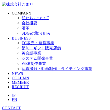
COMPANY
私たちについて
会社概要
沿革
SDGsの取り組み
BUSINESS
EC販売・運営事業
節句・ギフト販売店舗
英会話事業
システム開発事業
WEB制作事業
写真撮影・動画制作・ライティング事業
NEWS
COLUMN
MEMBER
RECRUIT
JP
EN
CONTACT